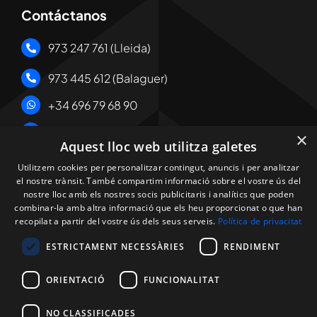
Contáctanos
973 247 761 (Lleida)
973 445 612 (Balaguer)
+34 696 79 68 90
albert@masichenginyers.com
×
Aquest lloc web utilitza galetes
Enlaces Legales
Utilitzem cookies per personalitzar contingut, anuncis i per analitzar
el nostre trànsit. També compartim informació sobre el vostre ús del
nostre lloc amb els nostres socis publicitaris i analítics que poden
·
Política de cookies
combinar-la amb altra informació que els heu proporcionat o que han
·
Política de privacidad
recopilat a partir del vostre ús dels seus serveis.
Política de privacitat
·
Aviso legal
ESTRICTAMENT NECESSÀRIES
RENDIMENT
ORIENTACIÓ
FUNCIONALITAT
NO CLASSIFICADES