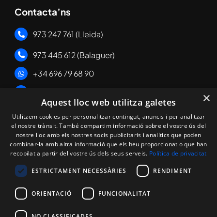
Contacta’ns
973 247 761 (Lleida)
973 445 612 (Balaguer)
+34 696 79 68 90
albert@masichenginyers.com
×
Aquest lloc web utilitza galetes
Enllaços Legals
Utilitzem cookies per personalitzar contingut, anuncis i per analitzar
el nostre trànsit. També compartim informació sobre el vostre ús del
nostre lloc amb els nostres socis publicitaris i analítics que poden
·
Política de cookies
combinar-la amb altra informació que els heu proporcionat o que han
·
Política de privacitat
recopilat a partir del vostre ús dels seus serveis.
Política de privacitat
·
Avís Legal
ESTRICTAMENT NECESSÀRIES
RENDIMENT
ORIENTACIÓ
FUNCIONALITAT
NO CLASSIFICADES