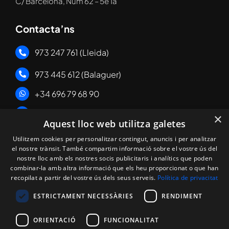
C/ Barcelona, Num 62 – 5è 1a
Contacta’ns
973 247 761 (Lleida)
973 445 612 (Balaguer)
+34 696 79 68 90
albert@masichenginyers.com
×
Aquest lloc web utilitza galetes
Enllaços Legals
Utilitzem cookies per personalitzar contingut, anuncis i per analitzar
el nostre trànsit. També compartim informació sobre el vostre ús del
nostre lloc amb els nostres socis publicitaris i analítics que poden
·
Política de cookies
combinar-la amb altra informació que els heu proporcionat o que han
·
Política de privacitat
recopilat a partir del vostre ús dels seus serveis.
Política de privacitat
·
Avís Legal
ESTRICTAMENT NECESSÀRIES
RENDIMENT
ORIENTACIÓ
FUNCIONALITAT